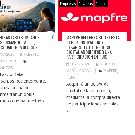
s
Empresas
Finanzas
Fintech
EBRANTABLES: 49 AÑOS
MAPFRE REFUERZA SU APUESTA
SFORMANDO LA
POR LA INNOVACIÓN Y
RSIDAD EN EVOLUCIÓN
DESARROLLO DEL NEGOCIO
DIGITAL ADQUIRIENDO UNA
/07/2026
ALBERTO
PARTICIPACIÓN EN TUIO
N MORÁN
31/07/2026
ALBERTO
SANTOS
MARÍN MORÁN
MAPFRE
,
 Laszlo Beke –
TUIO
Santos Recientemente,
Adquirirá un 38,9% del
zuela acaba de
capital de la compañía,
rimentar un doble
mediante la compra directa
emoto que ha afectado...
de participaciones sociales
y...