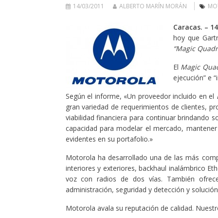
14/03/2011
ALBERTO MARÍN MORÁN
MO
Caracas. – 1
hoy que Gartn
“Magic Quadr
El
Magic Qua
ejecución” e “
Según el informe, «Un proveedor incluido en el
gran variedad de requerimientos de clientes, pr
viabilidad financiera para continuar brindando 
capacidad para modelar el mercado, mantener s
evidentes en su portafolio.»
Motorola ha desarrollado una de las más comp
interiores y exteriores, backhaul inalámbrico Et
voz con radios de dos vías. También ofrec
administración, seguridad y detección y solució
Motorola avala su reputación de calidad. Nues