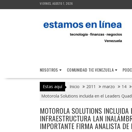
Saltar
VIERNES, AGOSTO 7, 2026
al
contenido
NOSOTROS
COMUNIDAD TIC VENEZUELA
PODC
Estas aquí
Inicio
2011
marzo
14
Motorola Solutions incluida en el Leaders Quad
MOTOROLA SOLUTIONS INCLUIDA 
INFRAESTRUCTURA LAN INALÁMBR
IMPORTANTE FIRMA ANALISTA DE 