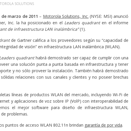
TOROLA SOLUTIONS
4 de marzo de 2011
–
Motorola Solutions, Inc.
(NYSE: MSI) anunció
er, Inc. la ha posicionado en el
Leaders quadrant
en el informe
ant de infraestructura LAN inalámbrica”
(1).
drant
de Gartner califica a los proveedores según su “capacidad de
integridad de visión” en infraestructura LAN inalámbrica (WLAN).
Leaders quadrant
habrá demostrado ser capaz de cumplir con una
oveer una solución punta a punta basada en infraestructura y tener
soporte y no sólo proveer la instalación. También habrá demostrado
ólidas relaciones con sus canales y clientes y no poseer brechas
letas líneas de productos WLAN del mercado, incluyendo Wi-Fi de
hernet y aplicaciones de voz sobre IP (VolP) con interoperabilidad de
emos el mejor software para diseño de infraestructura WLAN,
n de problemas.
tros puntos de acceso WLAN 802.11n brindan
garantía de por vida
.