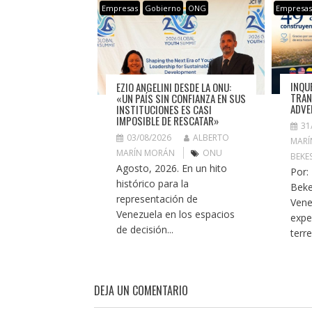
Empresas
Gobierno
ONG
Empresa
INQU
EZIO ANGELINI DESDE LA ONU:
TRAN
«UN PAÍS SIN CONFIANZA EN SUS
ADVE
INSTITUCIONES ES CASI
IMPOSIBLE DE RESCATAR»
31
03/08/2026
ALBERTO
MARÍ
MARÍN MORÁN
ONU
BEKE
Agosto, 2026. En un hito
Por:
histórico para la
Beke
representación de
Vene
Venezuela en los espacios
expe
de decisión...
terr
DEJA UN COMENTARIO