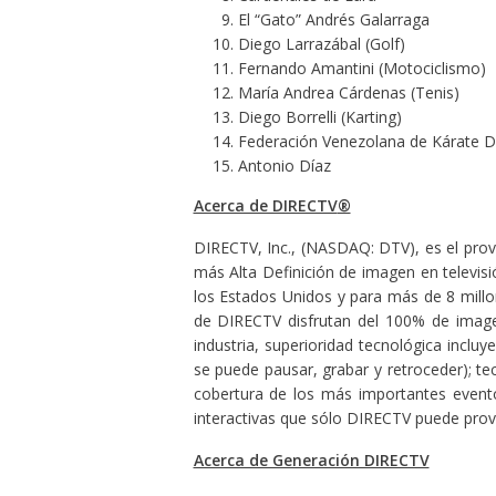
El “Gato” Andrés Galarraga
Diego Larrazábal (Golf)
Fernando Amantini (Motociclismo)
María Andrea Cárdenas (Tenis)
Diego Borrelli (Karting)
Federación Venezolana de Kárate 
Antonio Díaz
Acerca de DIRECTV
®
DIRECTV, Inc., (NASDAQ: DTV), es el provee
más Alta Definición de imagen en televisi
los Estados Unidos y para más de 8 millon
de DIRECTV disfrutan del 100% de imagen y
industria, superioridad tecnológica incl
se puede pausar, grabar y retroceder); t
cobertura de los más importantes evento
interactivas que sólo DIRECTV puede prov
Acerca de Generación DIRECTV