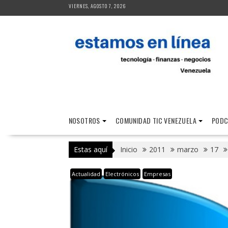
Saltar
VIERNES, AGOSTO 7, 2026
al
contenido
NOSOTROS
COMUNIDAD TIC VENEZUELA
PODC
Estas aquí
Inicio
2011
marzo
17
Actualidad
Electrónicos
Empresas