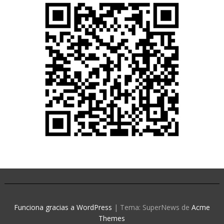
Funciona gracias a WordPress
|
Tema: SuperNews de
Acme
Themes