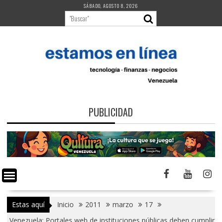
Saltar
SÁBADO, AGOSTO 8, 2026
al
contenido
PUBLICIDAD
Estas aquí
Inicio
2011
marzo
17
Venezuela: Portales web de instituciones públicas deben cumplir