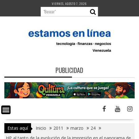
Saltar
VIERNES, AGOSTO 7, 2026
al
contenido
PUBLICIDAD
Estas aquí
Inicio
2011
marzo
24
HP al tanto de la evolución de la impresión en el panorama de