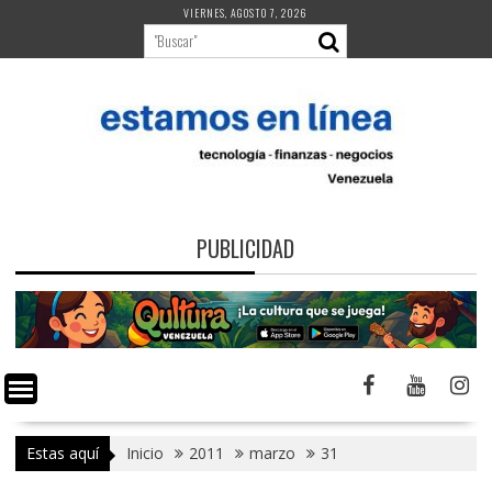
Saltar
VIERNES, AGOSTO 7, 2026
al
contenido
PUBLICIDAD
Estas aquí
Inicio
2011
marzo
31