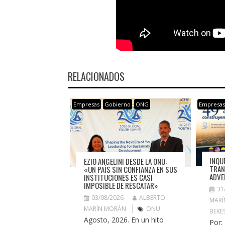
RELACIONADOS
Empresas
Gobierno
ONG
Empresa
INQU
EZIO ANGELINI DESDE LA ONU:
TRAN
«UN PAÍS SIN CONFIANZA EN SUS
ADVE
INSTITUCIONES ES CASI
IMPOSIBLE DE RESCATAR»
31
03/08/2026
ALBERTO
MARÍ
MARÍN MORÁN
ONU
BEKE
Agosto, 2026. En un hito
Por: