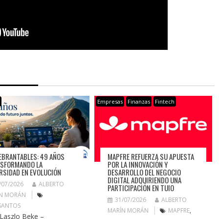
s
Empresas
Finanzas
Fintech
EBRANTABLES: 49 AÑOS
MAPFRE REFUERZA SU APUESTA
SFORMANDO LA
POR LA INNOVACIÓN Y
RSIDAD EN EVOLUCIÓN
DESARROLLO DEL NEGOCIO
DIGITAL ADQUIRIENDO UNA
/07/2026
ALBERTO
PARTICIPACIÓN EN TUIO
N MORÁN
31/07/2026
ALBERTO
SANTOS
MARÍN MORÁN
MAPFRE
,
 Laszlo Beke –