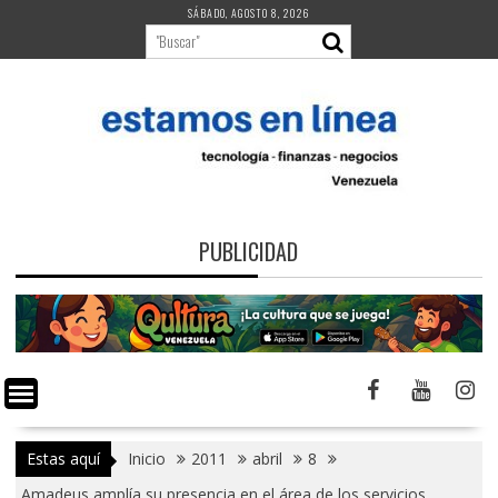
Saltar
SÁBADO, AGOSTO 8, 2026
al
contenido
PUBLICIDAD
Estas aquí
Inicio
2011
abril
8
Amadeus amplía su presencia en el área de los servicios