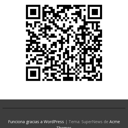
Funciona gracias a WordPress
|
Tema: SuperNews de
Acme
Themes