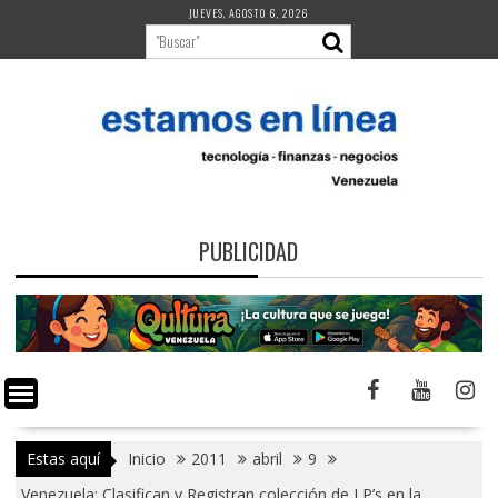
Saltar
JUEVES, AGOSTO 6, 2026
al
contenido
PUBLICIDAD
Estas aquí
Inicio
2011
abril
9
Venezuela: Clasifican y Registran colección de LP’s en la