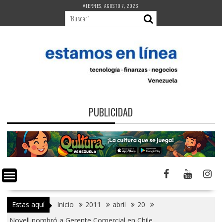
Saltar
VIERNES, AGOSTO 7, 2026
al
contenido
PUBLICIDAD
Estas aquí
Inicio
2011
abril
20
Novell nombró a Gerente Comercial en Chile