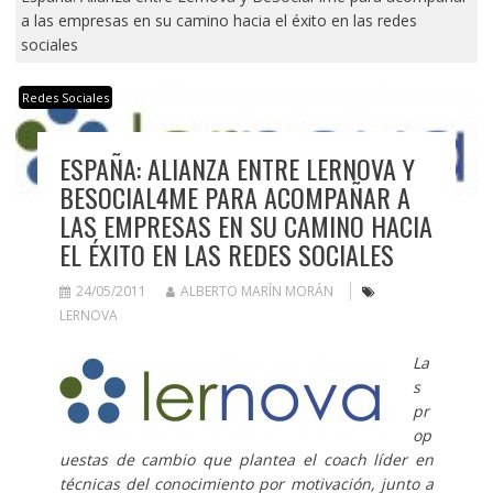
a las empresas en su camino hacia el éxito en las redes
sociales
Redes Sociales
ESPAÑA: ALIANZA ENTRE LERNOVA Y
BESOCIAL4ME PARA ACOMPAÑAR A
LAS EMPRESAS EN SU CAMINO HACIA
EL ÉXITO EN LAS REDES SOCIALES
24/05/2011
ALBERTO MARÍN MORÁN
LERNOVA
La
s
pr
op
uestas de cambio que plantea el coach líder en
técnicas del conocimiento por motivación, junto a