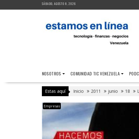
Saltar
SÁBADO, AGOSTO 8, 2026
al
contenido
NOSOTROS
COMUNIDAD TIC VENEZUELA
PODC
Estas aquí
Inicio
2011
junio
18
Empresas