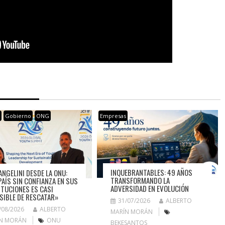
s
Gobierno
ONG
Empresas
INQUEBRANTABLES: 49 AÑOS
ANGELINI DESDE LA ONU:
TRANSFORMANDO LA
PAÍS SIN CONFIANZA EN SUS
ADVERSIDAD EN EVOLUCIÓN
ITUCIONES ES CASI
SIBLE DE RESCATAR»
31/07/2026
ALBERTO
/08/2026
ALBERTO
MARÍN MORÁN
N MORÁN
ONU
BEKESANTOS