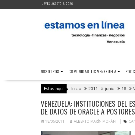
Saltar
JUEVES, AGOSTO 6, 2026
al
contenido
NOSOTROS
COMUNIDAD TIC VENEZUELA
PODC
Estas aquí
Inicio
2011
junio
18
VENEZUELA: INSTITUCIONES DEL 
DE DATOS DE ORACLE A POSTGRE
18/06/2011
ALBERTO MARÍN MORÁN
CA