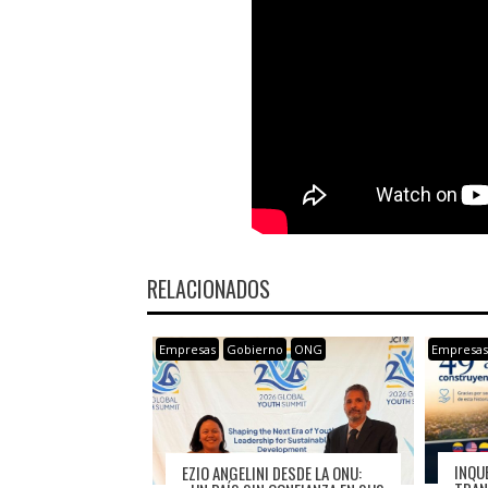
RELACIONADOS
Empresas
Gobierno
ONG
Empresa
INQU
EZIO ANGELINI DESDE LA ONU: