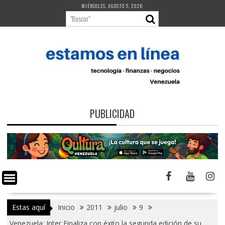
Saltar
MIÉRCOLES, AGOSTO 5, 2026
al
contenido
PUBLICIDAD
Estas aquí
Inicio
2011
julio
9
Venezuela: Inter Finaliza con éxito la segunda edición de su