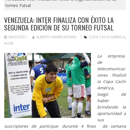
torneo Futsal
VENEZUELA: INTER FINALIZA CON ÉXITO LA
SEGUNDA EDICIÓN DE SU TORNEO FUTSAL
09/07/2011
ALBERTO MARÍN MORÁN
COPA CACHI AMÉRICA
,
INTER
La empresa
de
telecomunicac
iones finalizó
la Copa Cachi
América,
luego de
haber
brindando la
oportunidad a
sus
suscriptores de participar durante 4 fines de semana