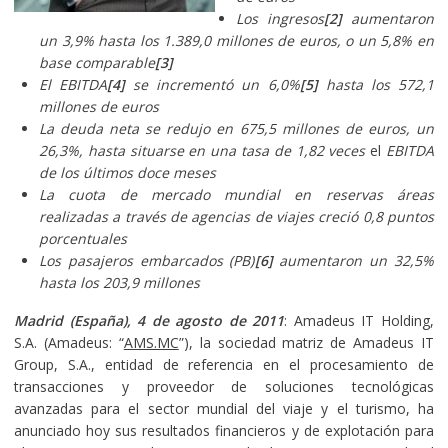
Los ingresos
[2]
aumentaron
un 3,9% hasta los 1.389,0 millones de euros, o un 5,8% en
base comparable
[3]
El EBITDA
[4]
se incrementó un 6,0%
[5]
hasta los 572,1
millones de euros
La deuda neta se redujo en 675,5 millones de euros, un
26,3%, hasta situarse en una tasa de 1,82 veces
el
EBITDA
de los últimos doce meses
La cuota de mercado mundial en reservas áreas
realizadas a través de agencias de viajes
creció 0,8 puntos
porcentuales
Los pasajeros embarcados (PB)
[6]
aumentaron un 32,5%
hasta los 203,9 millones
Madrid (España), 4 de agosto de 2011
: Amadeus IT Holding,
S.A. (Amadeus: “
AMS.MC
”), la sociedad matriz de Amadeus IT
Group, S.A., entidad de referencia en el procesamiento de
transacciones y proveedor de soluciones tecnológicas
avanzadas para el sector mundial del viaje y el turismo, ha
anunciado hoy sus resultados financieros y de explotación para