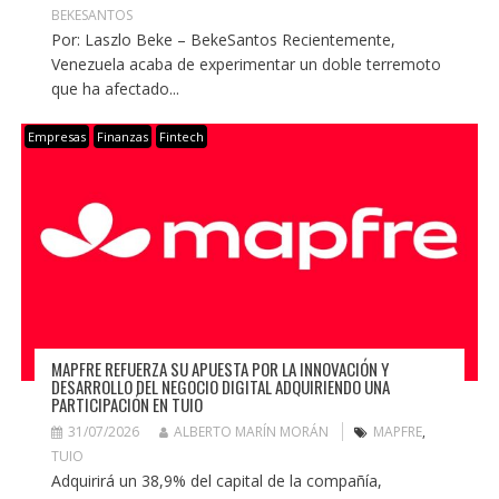
BEKESANTOS
Por: Laszlo Beke – BekeSantos Recientemente,
Venezuela acaba de experimentar un doble terremoto
que ha afectado...
Empresas
Finanzas
Fintech
MAPFRE REFUERZA SU APUESTA POR LA INNOVACIÓN Y
DESARROLLO DEL NEGOCIO DIGITAL ADQUIRIENDO UNA
PARTICIPACIÓN EN TUIO
31/07/2026
ALBERTO MARÍN MORÁN
MAPFRE
,
TUIO
Adquirirá un 38,9% del capital de la compañía,