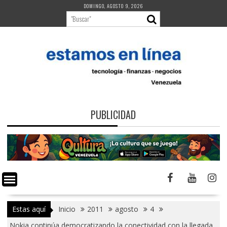
Saltar
DOMINGO, AGOSTO 9, 2026
al
contenido
PUBLICIDAD
Estas aquí
Inicio
2011
agosto
4
Nokia continúa democratizando la conectividad con la llegada