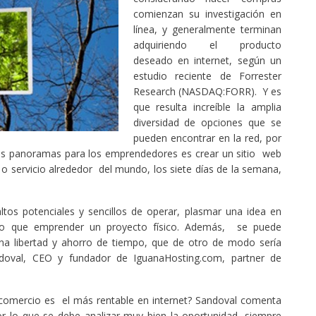
comienzan su investigación en
línea, y generalmente terminan
adquiriendo el producto
deseado en internet, según un
estudio reciente de Forrester
Research (NASDAQ:FORR). Y es
que resulta increíble la amplia
diversidad de opciones que se
pueden encontrar en la red, por
res panoramas para los emprendedores es crear un sitio web
o servicio alrededor del mundo, los siete días de la semana,
ltos potenciales y sencillos de operar, plasmar una idea en
o que emprender un proyecto físico. Además, se puede
na libertad y ahorro de tiempo, que de otro de modo sería
ndoval, CEO y fundador de IguanaHosting.com, partner de
e comercio es el más rentable en internet? Sandoval comenta
 lo que se debe analizar muy bien la oportunidad, siempre