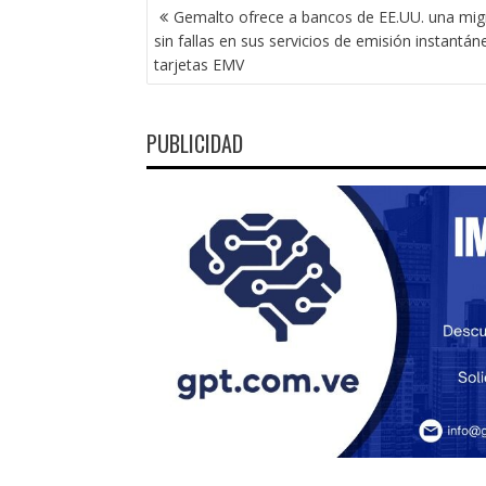
NAVEGACIÓN
Gemalto ofrece a bancos de EE.UU. una mig
DE
sin fallas en sus servicios de emisión instantán
ENTRADAS
tarjetas EMV
PUBLICIDAD