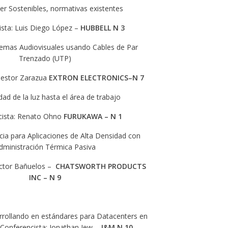
er Sostenibles, normativas existentes
sta: Luis Diego López –
HUBBELL
N 3
temas Audiovisuales usando Cables de Par
Trenzado (UTP)
Nestor Zarazua
EXTRON ELECTRONICS
–
N 7
dad de la luz hasta el área de trabajo
cista: Renato Ohno
FURUKAWA –
N 1
cia para Aplicaciones de Alta Densidad con
dministración Térmica Pasiva
ictor Bañuelos –
CHATSWORTH PRODUCTS
INC –
N 9
rrollando en estándares para Datacenters en
d Conferencista: Jonathan Jew –
J&M N 10