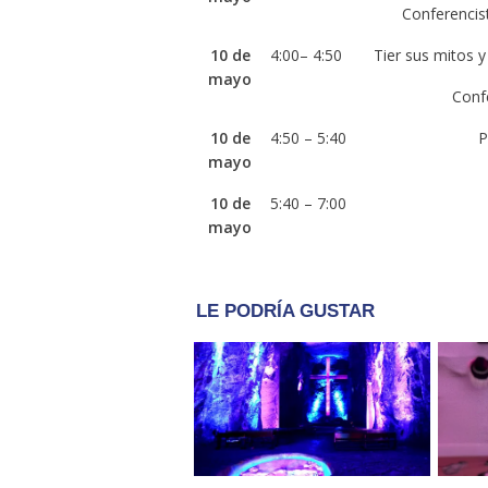
Conferenci
10 de
4:00– 4:50
Tier sus mitos y
mayo
Conf
10 de
4:50 – 5:40
P
mayo
10 de
5:40 – 7:00
mayo