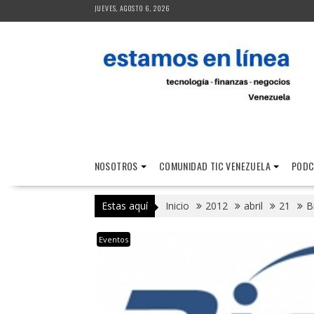
Saltar
JUEVES, AGOSTO 6, 2026
al
contenido
NOSOTROS
COMUNIDAD TIC VENEZUELA
PODC
Estas aquí
Inicio
2012
abril
21
B
Eventos