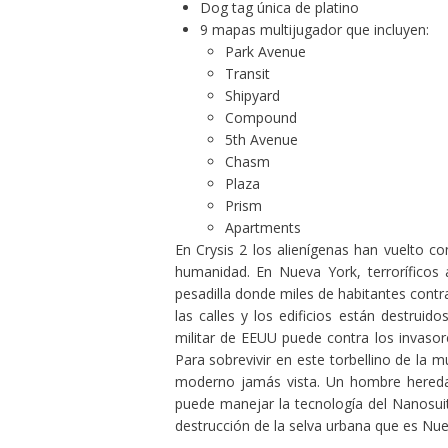
Dog tag única de platino
9 mapas multijugador que incluyen:
Park Avenue
Transit
Shipyard
Compound
5th Avenue
Chasm
Plaza
Prism
Apartments
En Crysis 2 los alienígenas han vuelto con
humanidad. En Nueva York, terroríficos 
pesadilla donde miles de habitantes contr
las calles y los edificios están destruido
militar de EEUU puede contra los invaso
Para sobrevivir en este torbellino de la 
moderno jamás vista. Un hombre heredará
puede manejar la tecnología del Nanosuit 
destrucción de la selva urbana que es Nue