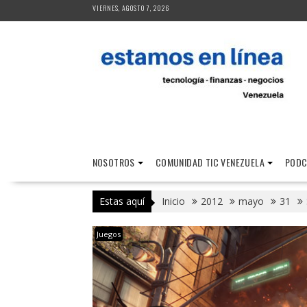
Saltar
VIERNES, AGOSTO 7, 2026
al
contenido
NOSOTROS
COMUNIDAD TIC VENEZUELA
PODC
Estas aquí
Inicio
2012
mayo
31
Juegos