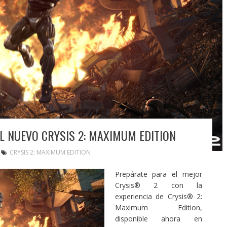
EL NUEVO CRYSIS 2: MAXIMUM EDITION
CRYSIS 2: MAXIMUM EDITION
Prepárate para el mejor
Crysis® 2 con la
experiencia de Crysis® 2:
Maximum Edition,
disponible ahora en