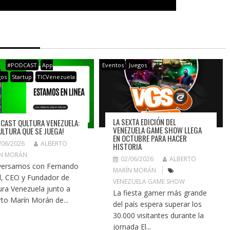
#PODCAST
App
Eventos
Juegos
gos
Startup
TICVenezuela
LA SEXTA EDICIÓN DEL
CAST QULTURA VENEZUELA:
VENEZUELA GAME SHOW LLEGA
CULTURA QUE SE JUEGA!
EN OCTUBRE PARA HACER
/06/2026
ALBERTO
HISTORIA
N MORÁN
02/06/2026
ALBERTO
ersamos con Fernando
MARÍN MORÁN
l, CEO y Fundador de
VENEZUELA GAME SHOW
ura Venezuela junto a
La fiesta gamer más grande
rto Marín Morán de...
del país espera superar los
30.000 visitantes durante la
jornada El...