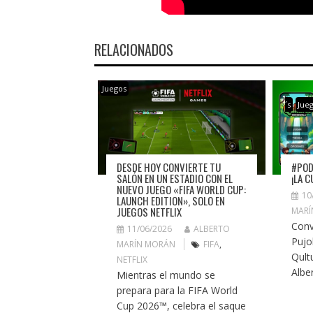
RELACIONADOS
Juegos
´s
Jue
DESDE HOY CONVIERTE TU
#POD
SALÓN EN UN ESTADIO CON EL
¡LA 
NUEVO JUEGO «FIFA WORLD CUP:
10
LAUNCH EDITION», SOLO EN
JUEGOS NETFLIX
MARÍ
Conv
11/06/2026
ALBERTO
Pujo
MARÍN MORÁN
FIFA
,
Qult
NETFLIX
Albe
Mientras el mundo se
prepara para la FIFA World
Cup 2026™, celebra el saque