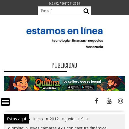
Saltar
SÁBADO, AGOSTO 8, 2026
al
contenido
PUBLICIDAD
Estas aquí
Inicio
2012
junio
9
Colombia: Nuevas cámaras Axis con captura dinámica