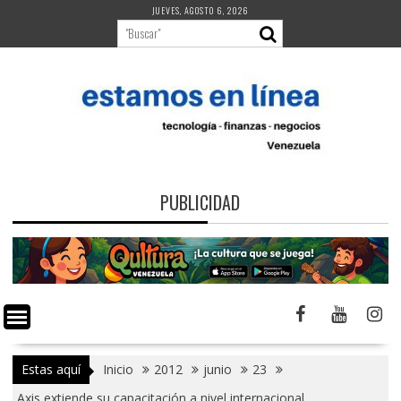
Saltar
JUEVES, AGOSTO 6, 2026
al
contenido
PUBLICIDAD
Estas aquí
Inicio
2012
junio
23
Axis extiende su capacitación a nivel internacional