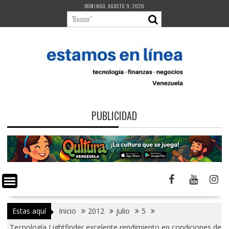
Saltar
DOMINGO, AGOSTO 9, 2026
al
contenido
PUBLICIDAD
Estas aquí
Inicio
2012
julio
5
Tecnología Lightfinder excelente rendimiento en condiciones de