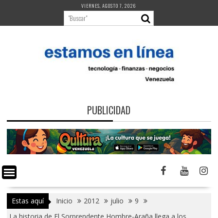
Saltar
VIERNES, AGOSTO 7, 2026
al
contenido
PUBLICIDAD
Estas aquí
Inicio
2012
julio
9
La historia de El Sorprendente Hombre-Araña llega a los