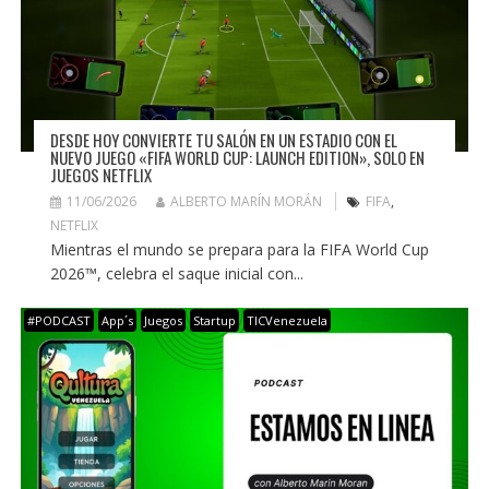
DESDE HOY CONVIERTE TU SALÓN EN UN ESTADIO CON EL
NUEVO JUEGO «FIFA WORLD CUP: LAUNCH EDITION», SOLO EN
JUEGOS NETFLIX
11/06/2026
ALBERTO MARÍN MORÁN
FIFA
,
NETFLIX
Mientras el mundo se prepara para la FIFA World Cup
2026™, celebra el saque inicial con...
#PODCAST
App´s
Juegos
Startup
TICVenezuela