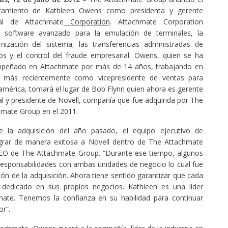
amiento de Kathleen Owens como presidenta y gerente
al de Attachmate
Corporation
. Attachmate Corporation
e software avanzado para la emulación de terminales, la
nización del sistema, las transferencias administradas de
os y el control del fraude empresarial. Owens, quien se ha
peñado en Attachmate por más de 14 años, trabajando en
l más recientemente como vicepresidente de ventas para
mérica, tomará el lugar de Bob Flynn quien ahora es gerente
l y presidente de Novell, compañía que fue adquirida por The
hmate Group en el 2011.
e la adquisición del año pasado, el equipo ejecutivo de
grar de manera exitosa a Novell dentro de The Attachmate
 CEO de The Attachmate Group. “Durante ese tiempo, algunos
 responsabilidades con ambas unidades de negocio lo cual fue
ión de la adquisición. Ahora tiene sentido garantizar que cada
 dedicado en sus propios negocios. Kathleen es una líder
ate. Tenemos la confianza en su habilidad para continuar
r”.