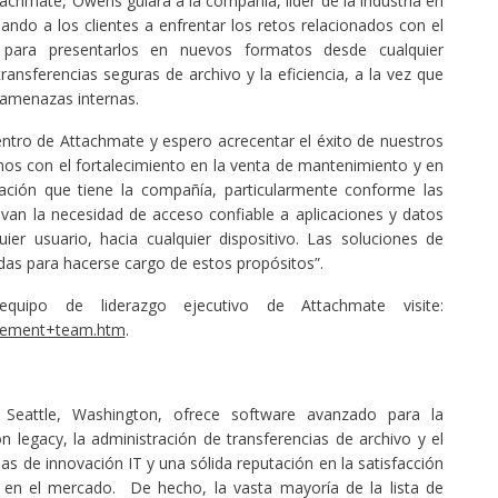
chmate, Owens guiará a la compañía, líder de la industria en
ando a los clientes a enfrentar los retos relacionados con el
para presentarlos en nuevos formatos desde cualquier
transferencias seguras de archivo y la eficiencia, a la vez que
 amenazas internas.
ntro de Attachmate y espero acrecentar el éxito de nuestros
s con el fortalecimiento en la venta de mantenimiento y en
ación que tiene la compañía, particularmente conforme las
evan la necesidad de acceso confiable a aplicaciones y datos
ier usuario, hacia cualquier dispositivo. Las soluciones de
as para hacerse cargo de estos propósitos”.
uipo de liderazgo ejecutivo de Attachmate visite:
gement+team.htm
.
Seattle, Washington, ofrece software avanzado para la
 legacy, la administración de transferencias de archivo y el
as de innovación IT y una sólida reputación en la satisfacción
e en el mercado. De hecho, la vasta mayoría de la lista de