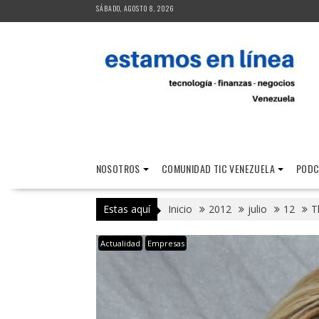
Saltar
SÁBADO, AGOSTO 8, 2026
al
contenido
NOSOTROS
COMUNIDAD TIC VENEZUELA
PODC
Estas aquí
Inicio
2012
julio
12
T
Actualidad
Empresas