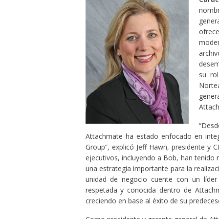
nombr
gener
ofrec
moder
archiv
desem
su ro
Nortea
genera
Attac
“Desd
Attachmate ha estado enfocado en inte
Group”, explicó Jeff Hawn, presidente y
ejecutivos, incluyendo a Bob, han tenido
una estrategia importante para la realizac
unidad de negocio cuente con un líder
respetada y conocida dentro de Attachm
creciendo en base al éxito de su predeceso