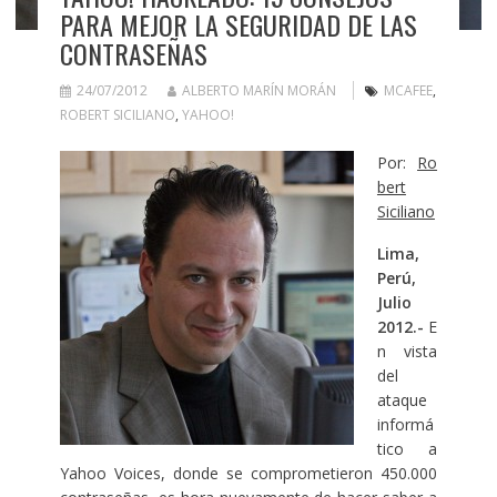
PARA MEJOR LA SEGURIDAD DE LAS
CONTRASEÑAS
24/07/2012
ALBERTO MARÍN MORÁN
MCAFEE
,
ROBERT SICILIANO
,
YAHOO!
Por:
Ro
bert
Siciliano
Lima,
Perú,
Julio
2012
.-
E
n vista
del
ataque
informá
tico a
Yahoo Voices, donde se comprometieron 450.000