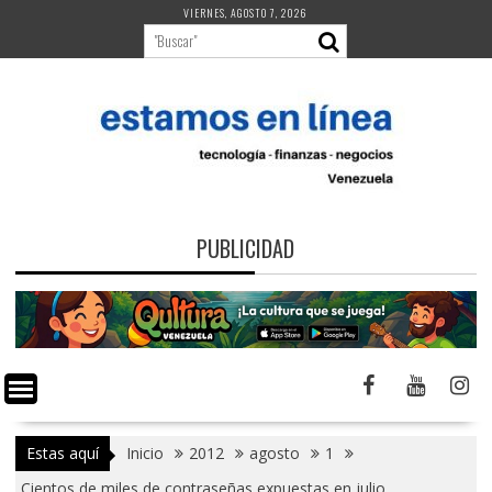
Saltar
VIERNES, AGOSTO 7, 2026
al
contenido
PUBLICIDAD
Estas aquí
Inicio
2012
agosto
1
Cientos de miles de contraseñas expuestas en julio