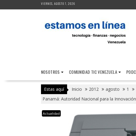
Saltar
VIERNES, AGOSTO 7, 2026
al
contenido
NOSOTROS
COMUNIDAD TIC VENEZUELA
PODC
Estas aquí
Inicio
2012
agosto
1
Panamá: Autoridad Nacional para la Innovación
Actualidad