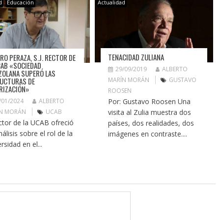
d
Educación
Actualidad
TENACIDAD ZULIANA
RO PERAZA, S.J. RECTOR DE
CAB «SOCIEDAD
29/09/2019
ALBERTO
ZOLANA SUPERÓ LAS
UCTURAS DE
MARÍN MORÁN
GUSTAVO
RIZACIÓN»
ROOSEN
/01/2024
ALBERTO
Por: Gustavo Roosen Una
N MORÁN
UCAB
visita al Zulia muestra dos
ector de la UCAB ofreció
países, dos realidades, dos
álisis sobre el rol de la
imágenes en contraste....
rsidad en el...