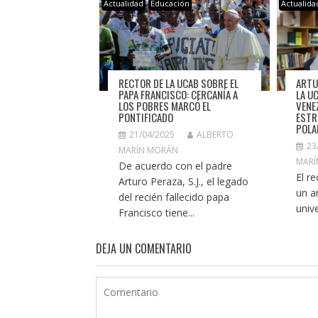
Actualidad
Educación
Actualida
ARTU
RECTOR DE LA UCAB SOBRE EL
LA U
PAPA FRANCISCO: CERCANÍA A
VENE
LOS POBRES MARCÓ EL
ESTR
PONTIFICADO
POLA
21/04/2025
ALBERTO
23
MARÍN MORÁN
MARÍ
De acuerdo con el padre
El r
Arturo Peraza, S.J., el legado
un an
del recién fallecido papa
unive
Francisco tiene...
DEJA UN COMENTARIO