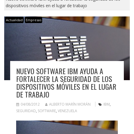
dispositivos móviles en el lugar de trabajo
Actualidad
Empresas
NUEVO SOFTWARE IBM AYUDA A
FORTALECER LA SEGURIDAD DE LOS
DISPOSITIVOS MÓVILES EN EL LUGAR
DE TRABAJO
04/08/2012
ALBERTO MARÍN MORÁN
IBM
,
SEGURIDAD
,
SOFTWARE
,
VENEZUELA