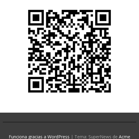
Funciona gracias a WordPress
|
Tema: SuperNews de
Acme