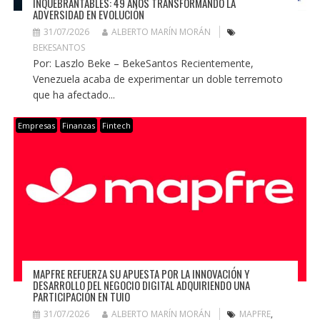
INQUEBRANTABLES: 49 AÑOS TRANSFORMANDO LA
ADVERSIDAD EN EVOLUCIÓN
31/07/2026
ALBERTO MARÍN MORÁN
BEKESANTOS
Por: Laszlo Beke – BekeSantos Recientemente,
Venezuela acaba de experimentar un doble terremoto
que ha afectado...
Empresas
Finanzas
Fintech
MAPFRE REFUERZA SU APUESTA POR LA INNOVACIÓN Y
DESARROLLO DEL NEGOCIO DIGITAL ADQUIRIENDO UNA
PARTICIPACIÓN EN TUIO
31/07/2026
ALBERTO MARÍN MORÁN
MAPFRE
,