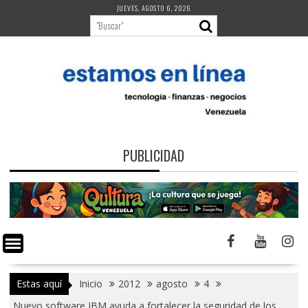
Saltar
JUEVES, AGOSTO 6, 2026
al
contenido
PUBLICIDAD
Estas aquí
Inicio
2012
agosto
4
Nuevo software IBM ayuda a fortalecer la seguridad de los