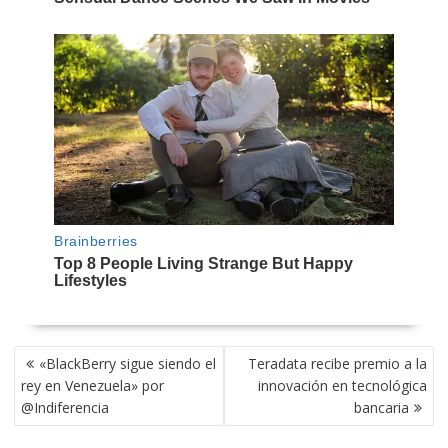
NAVEGACIÓN
«BlackBerry sigue siendo el
Teradata recibe premio a la
DE
rey en Venezuela» por
innovación en tecnológica
ENTRADAS
@Indiferencia
bancaria