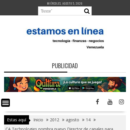
Saltar
MIÉRCOLES, AGOSTO 5, 2026
al
contenido
PUBLICIDAD
Estas aquí
Inicio
2012
agosto
14
CA Technologies nombra nuevo Director de canales para