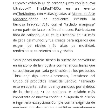
Lenovo exhibió la X1 de carbono junto con la nueva
Ultrabook™ ThinkPad
T430u
en un evento
en
TheModern
, con visitas guiadas al
Museo de Arte
Moderno
,donde se encuentra exhibida la
famosaThinkPad 701c con el “teclado mariposa”
como parte de la colección del museo. Fabricada en
fibra de carbono, la X1 es la Ultrabook de 14” más
delgada del mundo, y fue creada para aquellos que
exigen los niveles más altos de movilidad,
rendimiento, entretenimiento y diseño.
“Muy pocas marcas tienen la suerte de convertirse
en un ícono de la industria con fanáticos leales que
se apasionan por cada generación de los productos
ThinkPad,” dijo Peter Hortensius, Presidente del
Grupo de productos Think de Lenovo. “Teniendo
esto en cuenta, estamos muy ansiosos por el debut
de la ThinkPad X1 de carbono, el eslabón más
importante de nuestra continua búsqueda de diseño
e ingeniería excepcional.Cumple con la exigencia de
personas que desean una portátil extremadamente