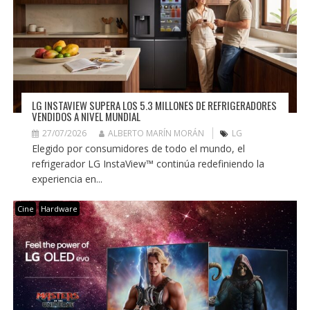
LG INSTAVIEW SUPERA LOS 5.3 MILLONES DE REFRIGERADORES
VENDIDOS A NIVEL MUNDIAL
27/07/2026
ALBERTO MARÍN MORÁN
LG
Elegido por consumidores de todo el mundo, el
refrigerador LG InstaView™ continúa redefiniendo la
experiencia en...
Cine
Hardware