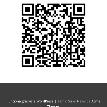
Funciona gracias a WordPress
|
Tema: SuperNews de
Acme
Themes