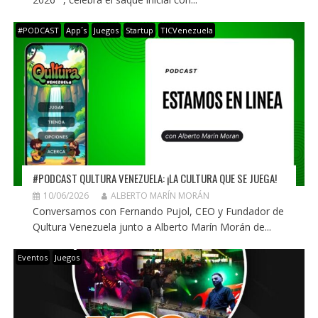
#PODCAST
App´s
Juegos
Startup
TICVenezuela
#PODCAST QULTURA VENEZUELA: ¡LA CULTURA QUE SE JUEGA!
10/06/2026
ALBERTO MARÍN MORÁN
Conversamos con Fernando Pujol, CEO y Fundador de
Qultura Venezuela junto a Alberto Marín Morán de...
Eventos
Juegos