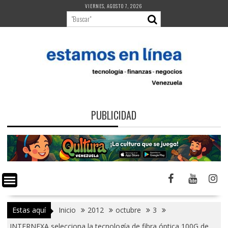
Saltar
VIERNES, AGOSTO 7, 2026
al
contenido
PUBLICIDAD
Estas aquí
Inicio
2012
octubre
3
INTERNEXA selecciona la tecnología de fibra óptica 100G de