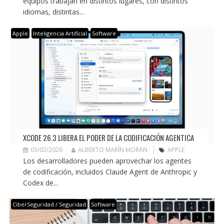
equipos trabajan en distintos lugares, con distintos
idiomas, distintas...
Apple
Inteligencia Artificial
Software
XCODE 26.3 LIBERA EL PODER DE LA CODIFICACIÓN AGENTICA
03/02/2026
ALBERTO MARÍN MORÁN
APPLE
Los desarrolladores pueden aprovechar los agentes
de codificación, incluidos Claude Agent de Anthropic y
Codex de...
CiberSeguridad / Seguridad
Software