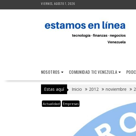
Saltar
VIERNES, AGOSTO 7, 2026
al
contenido
NOSOTROS
COMUNIDAD TIC VENEZUELA
PODC
Estas aquí
Inicio
2012
noviembre
2
Actualidad
Empresas