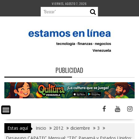
Saltar
VIERNES, AGOSTO 7, 2026
al
contenido
PUBLICIDAD
Estas aquí
Inicio
2012
diciembre
3
Desayuno CAPATEC Mensual: “TPC Panamá y Estados Unidos: