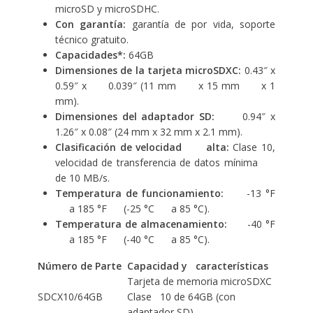
microSD y microSDHC.
Con garantía:
garantía de por vida, soporte
técnico gratuito.
Capacidades*:
64GB
Dimensiones de la tarjeta microSDXC:
0.43″ x
0.59″ x 0.039″ (11 mm x 15 mm x 1
mm).
Dimensiones del adaptador SD:
0.94″ x
1.26″ x 0.08″ (24 mm x 32 mm x 2.1 mm).
Clasificación de velocidad alta:
Clase 10,
velocidad de transferencia de datos mínima
de 10 MB/s.
Temperatura de funcionamiento:
-13 °F
a 185 °F (-25 °C a 85 °C).
Temperatura de almacenamiento:
-40 °F
a 185 °F (-40 °C a 85 °C).
Número de Parte
Capacidad y características
Tarjeta de memoria microSDXC
SDCX10/64GB
Clase 10 de 64GB (con
adaptador SD)