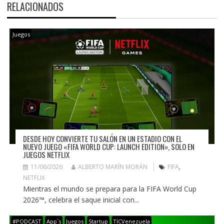
RELACIONADOS
Juegos
DESDE HOY CONVIERTE TU SALÓN EN UN ESTADIO CON EL
NUEVO JUEGO «FIFA WORLD CUP: LAUNCH EDITION», SOLO EN
JUEGOS NETFLIX
11/06/2026
ALBERTO MARÍN MORÁN
FIFA
,
NETFLIX
Mientras el mundo se prepara para la FIFA World Cup
2026™, celebra el saque inicial con...
#PODCAST
App´s
Juegos
Startup
TICVenezuela