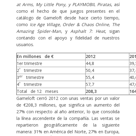
at Arms, My Little Pony, y PLAYMOBIL Piratas
, así
como el hecho de que juegos presentes en el
catálogo de Gameloft desde hace cierto tiempo,
como
Ice Age Village, Order & Chaos Online, The
Amazing Spider-Man
, y
Asphalt 7: Heat
, sigan
contando con el apoyo y fidelidad de nuestros
usuarios.
En millones de €
2012
20
1er trimestre
44,8
39,
º
2
trimestre
50,4
37,
er
3
trimestre
55,4
40,
º
4
trimestre
57,7
47,
Total de 12 meses
208,3
164
Gameloft cerró 2012 con unas ventas por un valor
de €208,3 millones, que significa un aumento del
27% con respecto al año anterior, lo que consolida
la línea ascendente de la compañía. Las ventas se
repartieron geográficamente de la siguiente
manera: 31% en América del Norte, 27% en Europa,