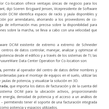
or Co-location ofrece ventajas únicas de negocio para los
ant, dijo Soeren Brogaard Jensen, Vicepresidente de Software
ución DCIM identifica espacio de racks y jaula disponibles y
ración por arrendatario, ahorrando a los proveedores de co-
ga de información mas precisa sobre la disponibilidad para
ones sobre la marcha, se lleva a cabo con una velocidad que
ftware DCIM existente de extremo a extremo de Schneider
e centros de datos controlar, manejar, analizar y optimizar el
otencia desde el edificio y a través de los sistemas de TI; las
StruxureWare Data Center Operation for Co-location son:
s
, permite al operador del centro de datos definir nombres y
rdenadas para el montaje de equipos en el suelo, utilizar las
aulas de potencia, y visualizar la solución en 3D.
grada
, que importa los datos de facturación y de la cuenta del
istema DCIM para la ubicación activos, proporcionando
 energía, densidad de potencia y el acceso a un análisis de
o – permitiendo tener el soporte de una facturación integrada
 como potencia y espacios utilizados.