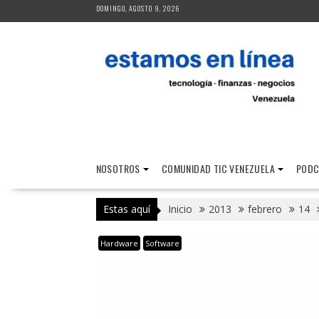
Saltar
DOMINGO, AGOSTO 9, 2026
al
contenido
NOSOTROS
COMUNIDAD TIC VENEZUELA
PODC
Estas aquí
Inicio
2013
febrero
14
Hardware
Software