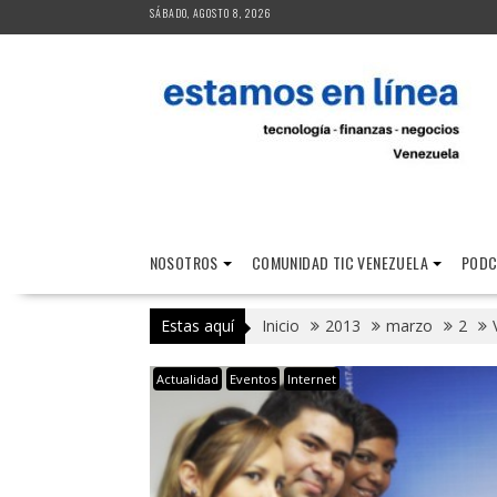
Saltar
SÁBADO, AGOSTO 8, 2026
al
contenido
NOSOTROS
COMUNIDAD TIC VENEZUELA
PODC
Estas aquí
Inicio
2013
marzo
2
Actualidad
Eventos
Internet