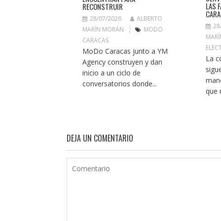
LAS 
RECONSTRUIR
CARA
28/07/2026
ALBERTO
28
MARÍN MORÁN
MODO
MARÍ
CARACAS
ELEC
MoDo Caracas junto a YM
La c
Agency construyen y dan
sigu
inicio a un ciclo de
mano
conversatorios donde...
que r
DEJA UN COMENTARIO