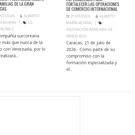
FAMILIAS DE LA GRAN
FORTALECER LAS OPERACIONES
CAS
DE COMERCIO INTERNACIONAL
/07/2026
ALBERTO
21/07/2026
ALBERTO
N MORÁN
LG
MARÍN MORÁN
TRONICS
ASOCIACIÓN BANCARIA DE
ompañía surcoreana
VENEZUELA
e más que nunca de la
Caracas, 21 de julio de
 con Venezuela, por lo
2026.- Como parte de su
ealizará...
compromiso con la
formación especializada y
el...