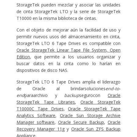
StorageTek pueden mezclar y asociar las unidades
de cinta StorageTek LTO y la serie de StorageTek
T10000 en la misma biblioteca de cintas.
Con el objeto de mejorar aún la facilidad de uso y
permitir nuevos usos del almacenamiento en cinta,
StorageTek LTO 6 Tape Drives es compatible con
Oracle StorageTek Linear Tape File System, Open
Edition
, que permite a los usuarios organizar y
buscar datos en la cinta como lo harían en
dispositivos de disco NAS.
StorageTek LTO 6 Tape Drives amplía el liderazgo
de Oracle al brindarsoluciones
end-to-
end
paraarchivo y
backup
segurocon
Oracle
StorageTek Tape Libraries
,
Oracle StorageTek
T10000C Tape Drives
,
Oracle StorageTek Tape
Analytics Software
,
Oracle Sun Storage Archive
Manager software
,
Oracle Secure Backup
,
Oracle
Recovery Manager 11g
y
Oracle Sun ZFS Backup
Appliance
.