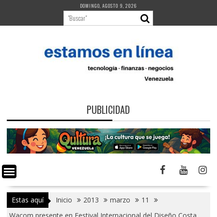
Saltar
DOMINGO, AGOSTO 9, 2026
al
contenido
PUBLICIDAD
Estas aquí
Inicio
2013
marzo
11
Wacom presente en Festival Internacional del Diseño Costa