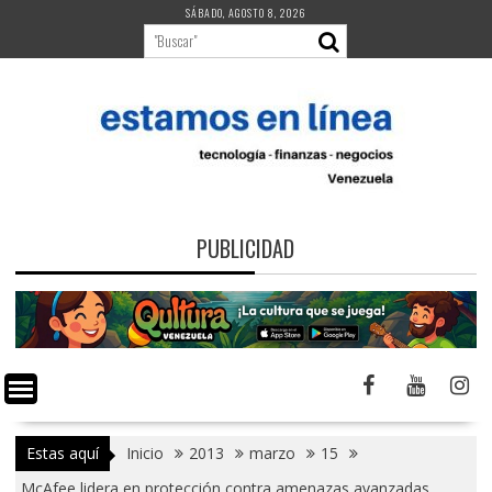
Saltar
SÁBADO, AGOSTO 8, 2026
al
contenido
PUBLICIDAD
Estas aquí
Inicio
2013
marzo
15
McAfee lidera en protección contra amenazas avanzadas