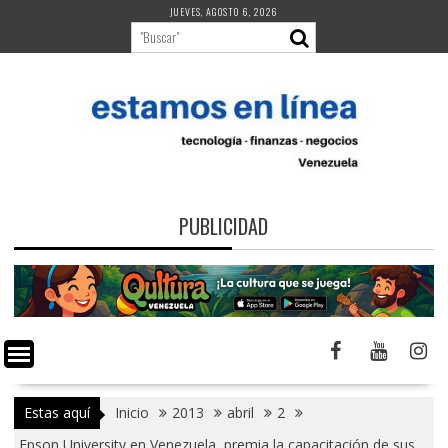
Saltar
JUEVES, AGOSTO 6, 2026
al
contenido
PUBLICIDAD
Estas aquí
Inicio
2013
abril
2
Epson University en Venezuela, premia la capacitación de sus