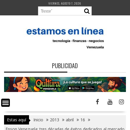
Saltar
VIERNES, AGOSTO 7, 2026
al
contenido
PUBLICIDAD
Estas aquí
Inicio
2013
abril
16
Epson Venezuela: tres décadas de éxitos dedicados al mercado