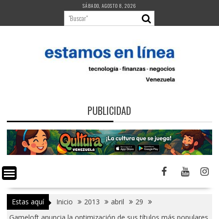
Saltar
SÁBADO, AGOSTO 8, 2026
al
contenido
PUBLICIDAD
Estas aquí
Inicio
2013
abril
29
Gameloft anuncia la optimización de sus títulos más populares