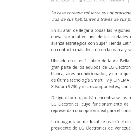
13/05/2013
ALBERTO MARÍN MORÁN
La casa coreana refuerza sus operaciones
vida de sus habitantes a través de sus pr
En su afán de llegar a todas las regiones
nueva sucursal en una de las ciudades m
alianza estratégica con Super Tienda Lati
un contacto más directo con la marca y su
Ubicado en el edif. Latino de la Av. Bella
gran parte de los equipos de LG Electroni
blanca, aires acondicionados; y en lo que
de última tecnología Smart TV y CINEMA
X-Boom 9730 y microcomponentes, con zo
De igual forma, podrán encontrarse los 
LG Electronics, cuyo funcionamiento de a
representan una opción ideal para el cons
La inauguración del local se realizó el 
presidente de LG Electronics de Venezuel