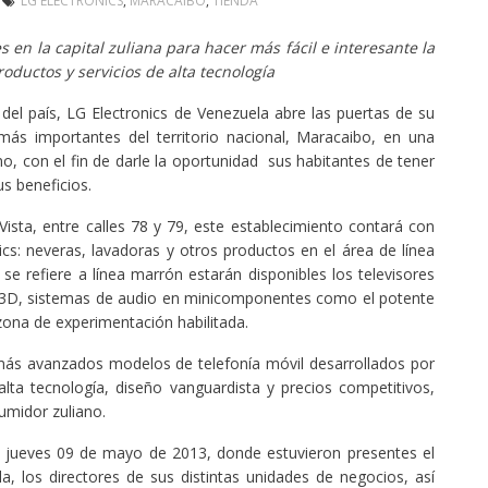
LG ELECTRONICS
,
MARACAIBO
,
TIENDA
 en la capital zuliana para hacer más fácil e interesante la
oductos y servicios de alta tecnología
 del país, LG Electronics de Venezuela abre las puertas de su
ás importantes del territorio nacional, Maracaibo, en una
no, con el fin de darle la oportunidad sus habitantes de tener
s beneficios.
 Vista, entre calles 78 y 79, este establecimiento contará con
cs: neveras, lavadoras y otros productos en el área de línea
 se refiere a línea marrón estarán disponibles los televisores
 3D, sistemas de audio en minicomponentes como el potente
na de experimentación habilitada.
más avanzados modelos de telefonía móvil desarrollados por
lta tecnología, diseño vanguardista y precios competitivos,
umidor zuliano.
día jueves 09 de mayo de 2013, donde estuvieron presentes el
a, los directores de sus distintas unidades de negocios, así