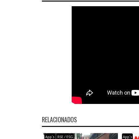
RELACIONADOS
App´s
RSE / ESG
App´s