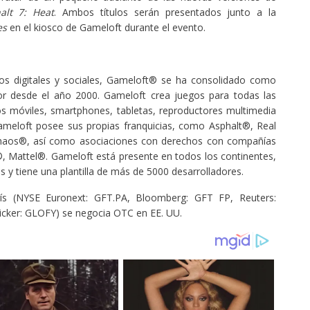
alt 7: Heat
. Ambos títulos serán presentados junto a la
es
en el kiosco de Gameloft durante el evento.
gos digitales y sociales, Gameloft® se ha consolidado como
r desde el año 2000. Gameloft crea juegos para todas las
nos móviles, smartphones, tabletas, reproductores multimedia
Gameloft posee sus propias franquicias, como Asphalt®, Real
aos®, así como asociaciones con derechos con compañías
Mattel®. Gameloft está presente en todos los continentes,
 y tiene una plantilla de más de 5000 desarrolladores.
ís (NYSE Euronext: GFT.PA, Bloomberg: GFT FP, Reuters:
ticker: GLOFY) se negocia OTC en EE. UU.