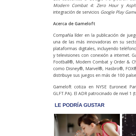
Modern Combat 4: Zero Hour
y
Asph
integración de servicios
Google Play Gam
Acerca de Gameloft
Compañía líder en la publicación de jue
una de las más innovadoras en su secto
plataformas digitales, incluyendo teléfo
y televisiones con conexión a internet. 
Football®, Modern Combat y Order & Ch
como Disney®, Marvel®, Hasbro®, FOX®, 
distribuye sus juegos en más de 100 países
Gameloft cotiza en NYSE Euronext Par
GLFT.PA). El ADR patrocinado de nivel 1 (