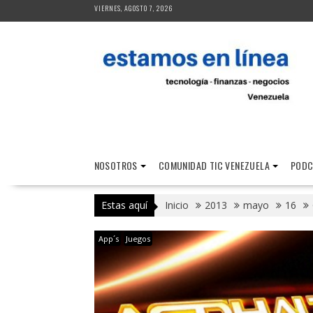
Saltar
VIERNES, AGOSTO 7, 2026
al
contenido
NOSOTROS
COMUNIDAD TIC VENEZUELA
PODC
Estas aquí
Inicio
2013
mayo
16
App´s
Juegos