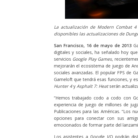
La actualización de Modern Combat 4 
disponibles las actualizaciones de Dung
San Francisco, 16 de mayo de 2013
Ga
digitales y sociales, ha señalado hoy q
servicios
Google Play Games
, recienteme
mejorarán el ecosistema de juego de Andr
sociales avanzadas. El popular FPS de G
Gameloft que tendrá esas funciones, y es
Hunter 4
y
Asphalt 7: Heat
serán actualiz
“Hemos trabajado codo a codo con Goog
experiencia de juego de millones de jug
Publicaciones para las Américas. “Los n
opciones para conectar con sus amig
emocionados de formar parte del lanzami
Los asistentes a Google I/O podrán dis