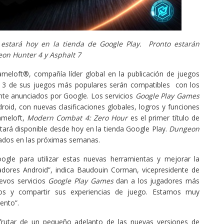
estará hoy en la tienda de Google Play. Pronto estarán
eon Hunter 4 y Asphalt 7
meloft®, compañía líder global en la publicación de juegos
ue 3 de sus juegos más populares serán compatibles con los
nte anunciados por Google. Los servicios
Google Play Games
oid, con nuevas clasificaciones globales, logros y funciones
ameloft,
Modern Combat 4: Zero Hour
es el primer título de
tará disponible desde hoy en la tienda Google Play.
Dungeon
ados en las próximas semanas.
le para utilizar estas nuevas herramientas y mejorar la
adores Android”, indica Baudouin Corman, vicepresidente de
uevos servicios
Google Play Games
dan a los jugadores más
os y compartir sus experiencias de juego. Estamos muy
ento”.
frutar de un pequeño adelanto de las nuevas versiones de