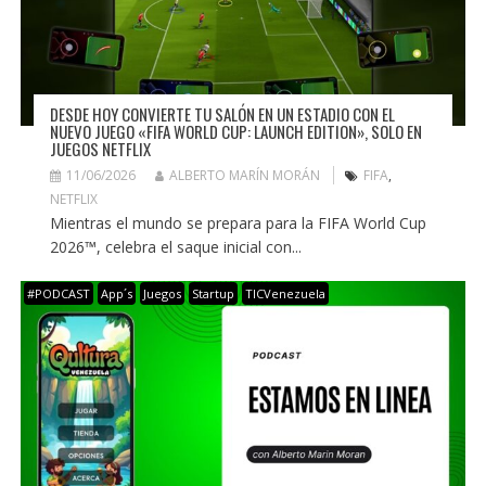
DESDE HOY CONVIERTE TU SALÓN EN UN ESTADIO CON EL
NUEVO JUEGO «FIFA WORLD CUP: LAUNCH EDITION», SOLO EN
JUEGOS NETFLIX
11/06/2026
ALBERTO MARÍN MORÁN
FIFA
,
NETFLIX
Mientras el mundo se prepara para la FIFA World Cup
2026™, celebra el saque inicial con...
#PODCAST
App´s
Juegos
Startup
TICVenezuela