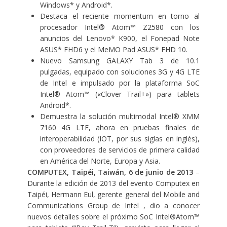
Windows* y Android*.
Destaca el reciente momentum en torno al
procesador Intel® Atom™ Z2580 con los
anuncios del Lenovo* K900, el Fonepad Note
ASUS* FHD6 y el MeMO Pad ASUS* FHD 10.
Nuevo Samsung GALAXY Tab 3 de 10.1
pulgadas, equipado con soluciones 3G y 4G LTE
de Intel e impulsado por la
plataforma SoC
Intel® Atom™ («Clover Trail+»)
para tablets
Android*.
Demuestra la solución multimodal Intel® XMM
7160 4G LTE, ahora en pruebas finales de
interoperabilidad (IOT, por sus siglas en inglés),
con proveedores de servicios de primera calidad
en América del Norte, Europa y Asia.
COMPUTEX, Taipéi, Taiwán, 6 de junio de 2013
–
Durante la edición de 2013 del evento Computex en
Taipéi, Hermann Eul, gerente general del Mobile and
Communications Group de Intel , dio a conocer
nuevos detalles sobre el próximo SoC Intel®Atom™