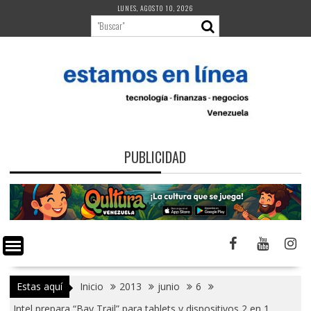
Saltar
LUNES, AGOSTO 10, 2026
al
contenido
PUBLICIDAD
Estas aquí
Inicio
2013
junio
6
Intel prepara “Bay Trail” para tablets y dispositivos 2 en 1