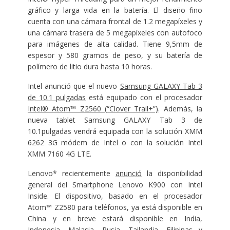
gráfico y larga vida en la batería. El diseño fino
cuenta con una cámara frontal de 1.2 megapíxeles y
una cámara trasera de 5 megapíxeles con autofoco
para imágenes de alta calidad. Tiene 9,5mm de
espesor y 580 gramos de peso, y su batería de
polímero de litio dura hasta 10 horas.
Intel anunció que el nuevo
Samsung GALAXY Tab 3
de 10.1 pulgadas
está equipado con el procesador
Intel® Atom™ Z2560 (“Clover Trail+”)
. Además, la
nueva tablet Samsung GALAXY Tab 3 de
10.1pulgadas vendrá equipada con la solución XMM
6262 3G módem de Intel o con la solución Intel
XMM 7160 4G LTE.
Lenovo* recientemente
anunció
la disponibilidad
general del Smartphone Lenovo K900 con Intel
Inside. El dispositivo, basado en el procesador
Atom™ Z2580 para teléfonos, ya está disponible en
China y en breve estará disponible en India,
Indonesia, Malasia, Rusia, Tailandia, Filipinas y