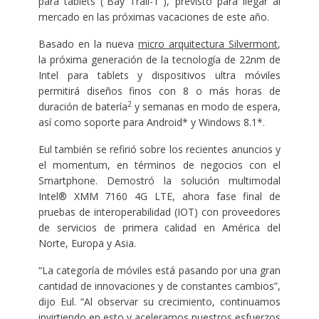
para tablets (“Bay Trail-T”), previsto para llegar al
mercado en las próximas vacaciones de este año.
Basado en la nueva
micro arquitectura Silvermont
,
la próxima generación de la tecnología de 22nm de
Intel para tablets y dispositivos ultra móviles
permitirá diseños finos con 8 o más horas de
2
duración de batería
y semanas en modo de espera,
así como soporte para Android* y Windows 8.1*.
Eul también se refirió sobre los recientes anuncios y
el momentum, en términos de negocios con el
Smartphone. Demostró la solución multimodal
Intel® XMM 7160 4G LTE, ahora fase final de
pruebas de interoperabilidad (IOT) con proveedores
de servicios de primera calidad en América del
Norte, Europa y Asia.
“La categoría de móviles está pasando por una gran
cantidad de innovaciones y de constantes cambios”,
dijo Eul. “Al observar su crecimiento, continuamos
invirtiendo en esto y aceleramos nuestros esfuerzos