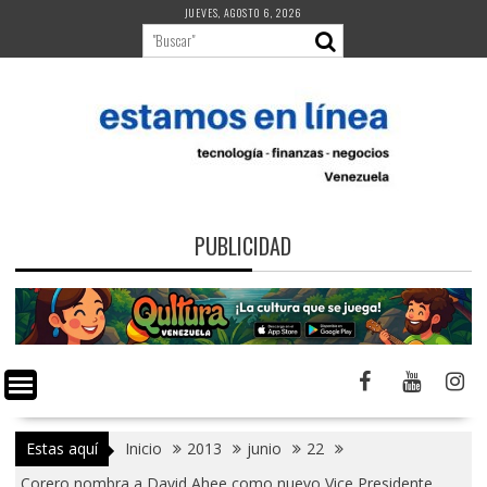
Saltar
JUEVES, AGOSTO 6, 2026
al
contenido
PUBLICIDAD
Estas aquí
Inicio
2013
junio
22
Corero nombra a David Ahee como nuevo Vice Presidente