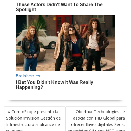
NAVEGACIÓN
CommScope presenta la
Oberthur Technologies se
DE
Solución imVision Gestión de
asocia con HID Global para
ENTRADAS
Infraestructura al alcance de
ofrecer llaves digitales Seos,
su mano
en tarjetas SIM con NFC, para