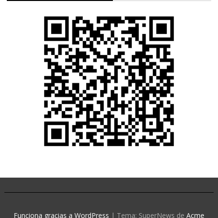
Funciona gracias a WordPress
|
Tema: SuperNews de
Acme