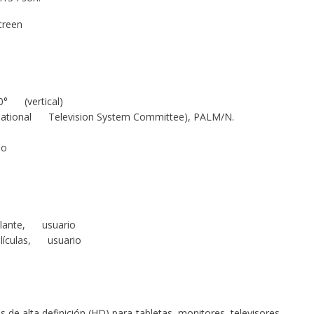
creen
60° (vertical)
(National Television System Committee), PALM/N.
io
illante, usuario
elículas, usuario
s de alta definición (HD) para tabletas, monitores, televisores