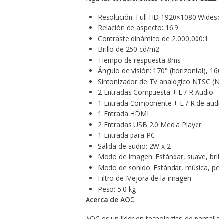
Resolución: Full HD 1920×1080 Wides
Relación de aspecto: 16:9
Contraste dinámico de 2,000,000:1
Brillo de 250 cd/m2
Tiempo de respuesta 8ms
Ángulo de visión: 170° (horizontal), 1
Sintonizador de TV analógico NTSC 
2 Entradas Compuesta + L / R Audio
1 Entrada Componente + L / R de aud
1 Entrada HDMI
2 Entradas USB 2.0 Media Player
1 Entrada para PC
Salida de audio: 2W x 2
Modo de imagen: Estándar, suave, br
Modo de sonido: Estándar, música, p
Filtro de Mejora de la imagen
Peso: 5.0 kg
Acerca de AOC
AOC es un líder en tecnologías de pantalla