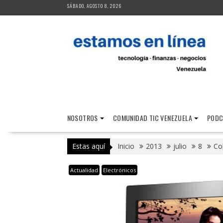
Saltar
SÁBADO, AGOSTO 8, 2026
al
contenido
NOSOTROS
COMUNIDAD TIC VENEZUELA
PODC
Estas aquí
Inicio
2013
julio
8
Co
Actualidad
Electrónicos